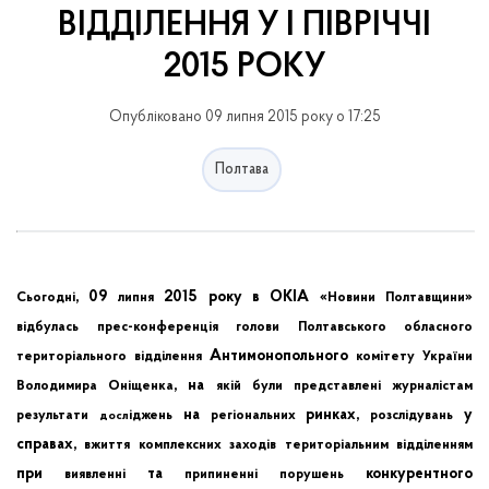
ВІДДІЛЕННЯ У І ПІВРІЧЧІ
2015 РОКУ
Опубліковано 09 липня 2015 року о 17:25
Полтава
, 09
2015 року в ОКІА «
»
Сьогодні
липня
Новини
Полтавщини
відбулась
прес-конференція
голови
Полтавського
обласного
Антимонопольного
територіального
відділення
комітету
України
, на
Володимира
Оніщенка
якій
були
представлені
журналістам
на
ринках,
у
результати
іджень
регіональних
розслідувань
досл
справах,
вжиття
комплексних
заходів
територіальним
відділенням
при
та
конкурентного
виявленні
припиненні
порушень