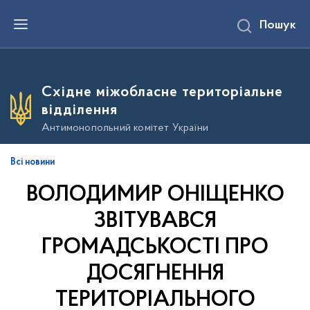
П
Пошук
е
р
е
й
т
и
Східне міжобласне територіальне
д
о
відділення
о
с
Антимонопольний комітет України
н
о
в
Всі новини
н
о
ВОЛОДИМИР ОНІЩЕНКО
г
о
в
ЗВІТУВАВСЯ
м
і
ГРОМАДСЬКОСТІ ПРО
с
т
ДОСЯГНЕННЯ
у
ТЕРИТОРІАЛЬНОГО