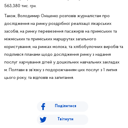
563,380 тис.
.
грн
Також, Володимир
розповів журналістам про
Оніщенко
дослідження на ринку роздрібної реалізації лікарських
засобів,
на ринку перевезення пасажирів на приміських та
міжміських
та приміських маршрутах загального
користування, на ринках молока, та хлібобулочних виробів
та
поділився планами щодо дослідження ринку з надання
послуг харчування дітей у дошкільних навчальних закладах
м. Полтави в зв’язку з подорожчанням цих послуг з 1 липня
цього року, та відповів на запитання.
Поділитися
Твітнути