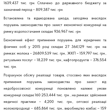
1639,437 тис.
.
до державного бюджету за
грн
Сплачено
– 809,387 тис
.
зазначений
період
.
рн
г
та
шкода,
Встановлена
відшкодована
заподіяна
внаслідок
про
на
порушень
законодавства
захист
економічної
конкуренції
ринку
936,967 тис
.
водопостачання
складає
.
рн
г
для
та
Економічний
ефект
припинення
порушень
юридичних
у 2015
27 364,129 тис
. на
фізичних
осіб
році
складає
.
рн
г
ринках: молока – 26809,539 тис.
., ЖКП – 159,797 тис.
.,
грн
грн
– 18,239 тис.
.,
– 376,554
ритуальних
послуг
грн
нафтопродуктів
тис.
.
грн
,
Розрахунок
обсягу
реалізації
товарів
стосовно
яких
внаслідок
про
припинення
порушень
законодавства
захист
від
поновлено
недобросовісної
конкуренції
належні
умови
160 253,444 тис.
.
на ринках:
конкуренції
складає
грн
,
здійснення
практики – 4,200 тис.
.,
медичної
грн
оптової
реалізації
– 685,864 тис.
.,
– 159
молокопродукції
грн
виробництво
ковбас