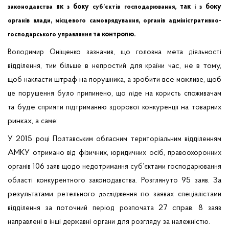
як
боку
, так
боку
законодавства
з
суб’єктів
господарювання
і
з
,
,
органів
влади
місцевого
самоврядування
органів
адміністративно-
та контролю.
господарського
управляння
,
мета
Володимир
Оніщенко
зазначив
що
головна
діяльності
,
в
для
час, не в тому,
відділення
тим
більше
непростий
країни
штраф на
, а
все
,
щоб
накласти
порушника
зробити
можливе
щоб
,
на
це
порушення
було
припинено
що
іде
користь
споживачам
п
та буде
на
сприяти
підтриманню
здорової
конкуренції
товарних
ринках, а
:
саме
У 2015
році
Полтавським
обласним
територіальним
відділенням
АМКУ
,
,
отримано
від
фізичних
юридичних
осіб
правоохоронних
106
органів
заяв
щодо
недотримання
суб’єктами
господарювання
.
95
. За
області
конкурентного
законодавства
Розглянуто
заяв
результатами
по
ретельного
ідження
заявах
спеціалістами
досл
за
27 справ. 8
відділення
поточний
період
розпочата
заяв
в
для
за
.
направлені
інші
державні
органи
розгляду
належністю