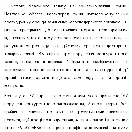
метою реального
на
ринки
З
впливу
соціально-важливі
,
, ринки
Полтавської
області
насамперед
житлово-комунальних
, ринку
,
послуг
оренди
землі
сільськогосподарського
призначення
ринку
до
мереж
приєднання
електричних
територіальним
у поточному
, за
відділенням
році
розпочало
із
власної
ініціативи
результатами
,
та
розгляду
заяв
здійснених
перевірок
досліджень
83
про
конкурентного
товарних
ринків
справи
порушення
,
в
як
законодавства
які
переважній
більшості
кваліфікуються
становищем та
зловживання
монопольним
антиконкурентні
дії
,
та
органів
влади
органів
місцевого
самоврядування
органі
в
контролю.
77
справ, за результатами
67
Розглянуто
чого
припинено
конкурентного
, 9 справ
без
порушень
законодавства
закриті
по
за результатами
прийняття
ішення
суті
виконання
р
в
справ, 4
в порядку
рекомендацій
ході
розгляду
справи
закриті
49 ЗУ «ЕК»,
на
на суму
статті
накладено
штрафів
порушників