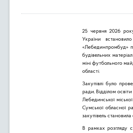
в
м
і
с
25 червня 2026 року
т
у
України встанови
«Лебединпромбуд» під
будівельних матеріал
міні футбольного май
області.
Закупівлі було пров
ради, Відділом освіт
Лебединської міської
Сумської обласної р
закупівель становила 6
В рамках розгляду с