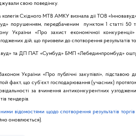
оджували свою поведінку.
 колегія Східного МТВ АМКУ визнала дії ТОВ «Інноваву
д» порушенням, передбаченим пунктом 1 статті 50 т
кону України «Про захист економічної конкуренції»
оджених дій, що призвели до спотворення результатів тор
вавуд» та ДП ПАТ «Сумбуд» БМП «Лебединпромбуд» ош
Законом України «Про публічні закупівлі», підставою д
є той факт, що суб’єкт господарювання (учасник) протягом
повідальності за вчинення антиконкурентних узгоджених
ів тендерів.
ними відомостями щодо спотворення результатів торгів
йно оновлюється).