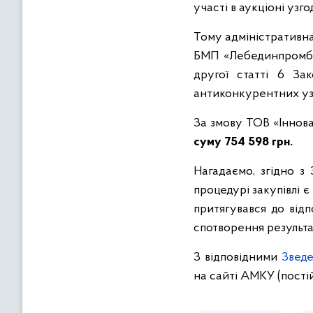
участі в аукціоні узг
Тому адміністративна
БМП «Лебединпромбу
другої статті 6 За
антиконкурентних узг
За змову ТОВ «Інно
суму 754 598 грн.
Нагадаємо, згідно з 
процедурі закупівлі 
притягувався до від
спотворення результат
З відповідними
Зведе
на сайті АМКУ (пості