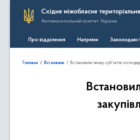
П
Східне міжобласне територіальне
е
Антимонопольний комітет України
р
е
й
Про відділення
Напрями
Законодавс
т
и
д
Встановили змову суб’єктів господар
Головна
Всі новини
о
о
с
Встановил
н
о
закупів
в
н
о
г
о