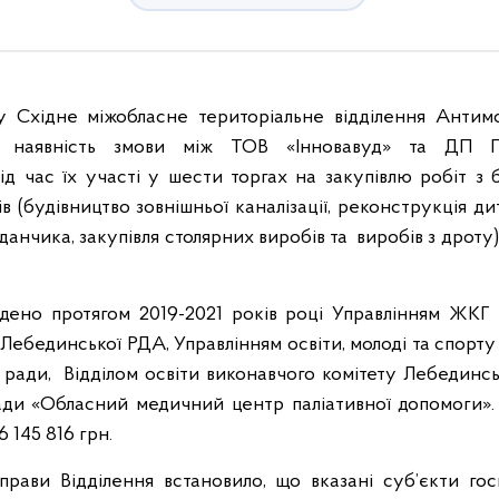
 Східне міжобласне територіальне відділення Антим
ло наявність змови між ТОВ «Інновавуд» та ДП
 час їх участі у шести торгах на закупівлю робіт з б
ів (будівництво зовнішньої каналізації, реконструкція д
данчика, закупівля столярних виробів та виробів з дроту)
едено протягом 2019-2021 років році Управлінням ЖКГ 
и Лебединської РДА, Управлінням освіти, молоді та спорту
 ради, Відділом освіти виконавчого комітету Лебединсь
ади «Обласний медичний центр паліативної допомоги». 
 145 816 грн.
прави Відділення встановило, що вказані суб’єкти го