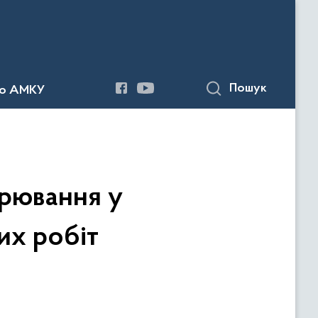
Пошук
до АМКУ
арювання у
их робіт