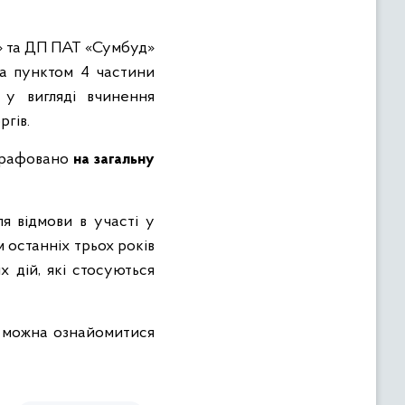
д» та ДП ПАТ «Сумбуд»
а пунктом 4 частини
 у вигляді вчинення
гів.
трафовано
на загальну
ля відмови в участі у
 останніх трьох років
 дій, які стосуються
можна ознайомитися