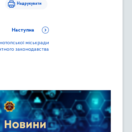
Надрукувати
Наступна
нотопської міськради
тного законодавства