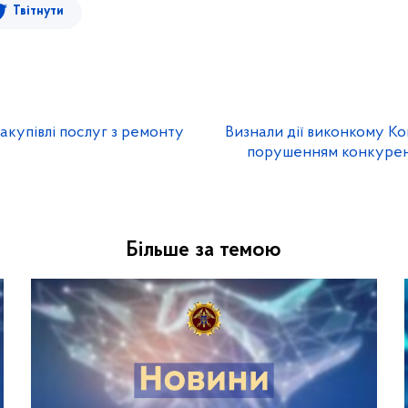
Твітнути
акупівлі послуг з ремонту
Визнали дії виконкому Ко
порушенням конкурен
Більше за темою