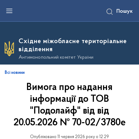
П
Пошук
е
р
е
й
т
и
Східне міжобласне територіальне
д
о
відділення
о
с
Антимонопольний комітет України
н
о
в
Всі новини
н
о
Вимога про надання
г
о
в
інформації до ТОВ
м
і
"Подолайф" від від
с
т
20.05.2026 № 70-02/3780е
у
Опубліковано 11 червня 2026 року о 12:29