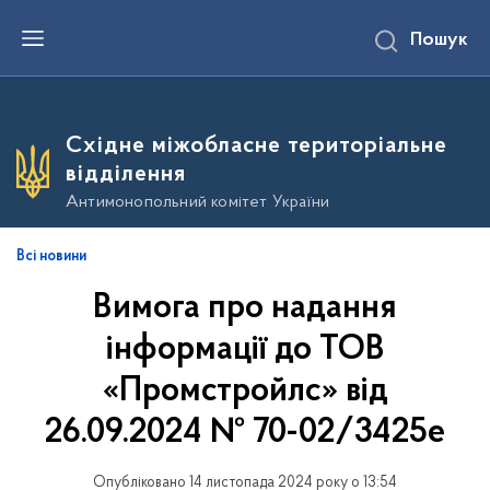
П
Пошук
е
р
е
й
т
и
Східне міжобласне територіальне
д
о
відділення
о
с
Антимонопольний комітет України
н
о
в
Всі новини
н
о
Вимога про надання
г
о
в
інформації до ТОВ
м
і
«Промстройлс» від
с
т
26.09.2024 № 70-02/3425е
у
Опубліковано 14 листопада 2024 року о 13:54