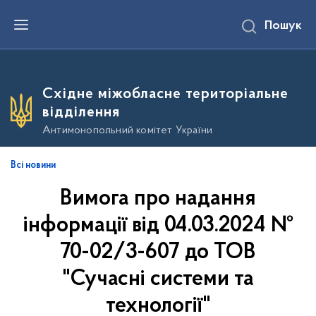
П
Пошук
е
р
е
й
т
и
Східне міжобласне територіальне
д
о
відділення
о
с
Антимонопольний комітет України
н
о
в
Всі новини
н
о
Вимога про надання
г
о
в
інформації від 04.03.2024 №
м
і
70-02/3-607 до ТОВ
с
т
"Сучасні системи та
у
технології"