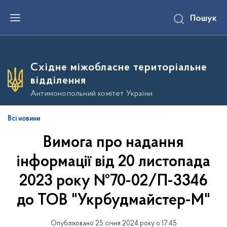
П
Пошук
е
р
е
й
т
и
Східне міжобласне територіальне
д
о
відділення
о
с
Антимонопольний комітет України
н
о
в
Всі новини
н
о
Вимога про надання
г
о
в
інформації від 20 листопада
м
і
2023 року №70-02/П-3346
с
т
до ТОВ "Укрбудмайстер-М"
у
Опубліковано 25 січня 2024 року о 17:45