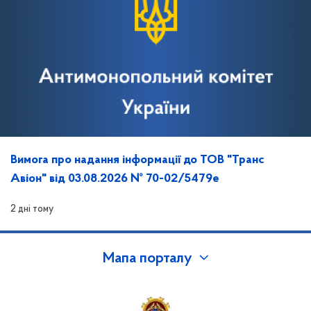
Вимога про надання інформації до ТОВ "Транс
Авіон" від 03.08.2026 № 70-02/5479е
2 дні тому
Мапа порталу