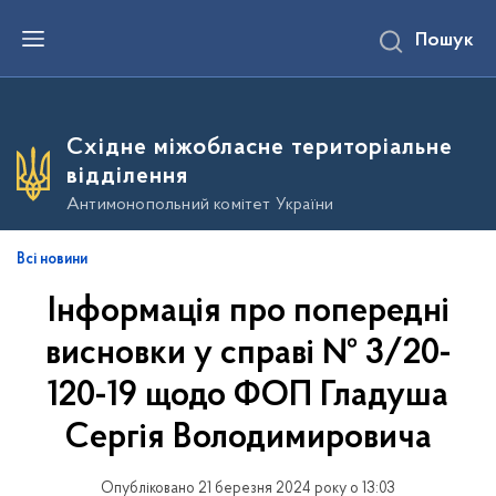
П
Пошук
е
р
е
й
т
и
Східне міжобласне територіальне
д
о
відділення
о
с
Антимонопольний комітет України
н
о
в
Всі новини
н
о
Інформація про попередні
г
о
в
висновки у справі № 3/20-
м
і
120-19 щодо ФОП Гладуша
с
т
Сергія Володимировича
у
Опубліковано 21 березня 2024 року о 13:03