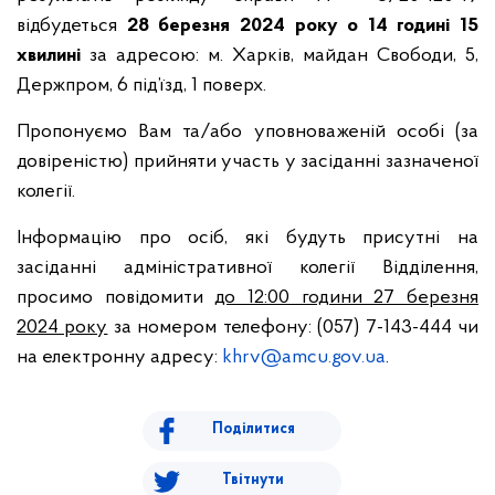
відбудеться
28 березня 2024 року о 14 годині
15
хвилині
за адресою: м. Харків, майдан Свободи, 5,
Держпром, 6 під’їзд, 1 поверх.
Пропонуємо Вам та/або уповноваженій особі (за
довіреністю) прийняти участь у засіданні зазначеної
колегії.
Інформацію про осіб, які будуть присутні на
засіданні адміністративної колегії Відділення,
просимо повідомити
до 12:00 години 27 березня
2024 року
за номером телефону: (057) 7-143-444 чи
на електронну адресу:
khrv@amcu.gov.ua
.
Поділитися
Твітнути