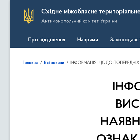
П
Східне міжобласне територіальне
е
Антимонопольний комітет України
р
е
й
Про відділення
Напрями
Законодавс
т
и
д
ІНФОРМАЦІЯ ЩОДО ПОПЕРЕДНІХ ВИСНОВКІВ У СПРАВІ № 2 ЩОДО НАЯВН
Головна
Всі новини
о
о
с
ІНФ
н
о
ВИС
в
н
НАЯВН
о
г
о
ОЗНАК