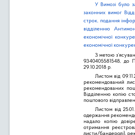
У Вимозі було з
законних вимог Відд
строк, подання інфор
відділенню Антимо
економічної конкурен
економічної конкурен
З метою з’ясува
9340405581548, до
29.10.2018 р.
Листом від 09.1
рекомендований лист
рекомендованих пошт
Відділенню копію сто
поштового відправле
Листом від 25.0
одержання рекомендо
надало копію довір
отримання реєстрова
листи/бандеролі), ре