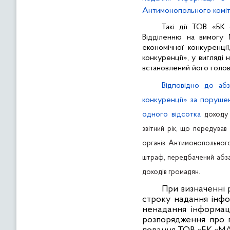
Антимонопольного коміте
Такі дії ТОВ «БК
Відділенню на вимогу 
економічної конкуренці
конкуренції», у вигляді
встановлений його голо
Відповідно до аб
конкуренції» за поруше
одного відсотка
доходу 
звітний рік, що передува
органів Антимонопольного
штраф, передбачений абзац
доходів громадян.
При визначенні 
строку надання інфо
ненадання інформаці
розпорядження про п