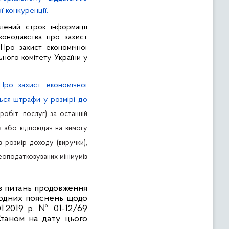
 конкуренції.
ений строк інформації
конодавства про захист
«Про захист економічної
ьного комітету України у
Про захист економічної
ься штрафи у розмірі до
 робіт, послуг) за останній
 або відповідач на вимогу
 розмір доходу (виручки),
еоподатковуваних мінімумів
 з питань продовження
жодних пояснень щодо
1.2019 р. № 01-12/69
Станом на дату цього