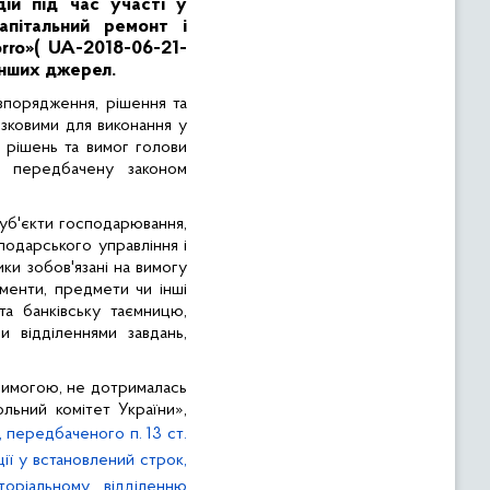
ій під час участі у
пітальний ремонт і
rro»(
UA-2018-06-21-
інших джерел.
зпорядження, рішення та
зковими для виконання у
 рішень та вимог голови
ю передбачену законом
уб'єкти господарювання,
подарського управління і
ики зобов'язані на вимогу
менти, предмети чи інші
та банківську таємницю,
 відділеннями завдань,
Вимогою, не дотрималась
ьний комітет України»,
 передбаченого п. 13 ст.
ії у встановлений строк,
торіальному відділенню