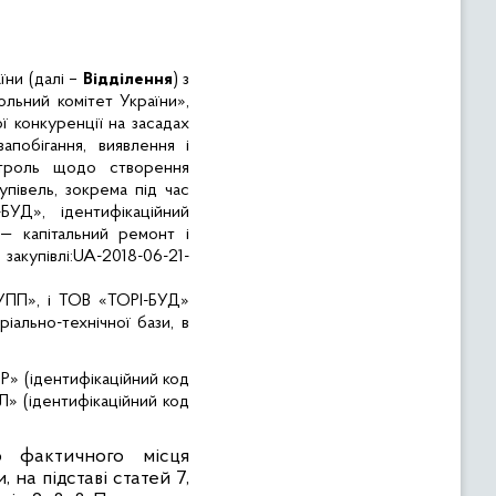
їни (далі –
Відділення
) з
льний комітет України»,
 конкуренції на засадах
апобігання, виявлення і
нтроль щодо створення
півель, зокрема під час
-БУД»
, ідентифікаційний
— капітальний ремонт і
закупівлі:
UA
-2018-06-21-
ПП», і ТОВ «ТОРІ-БУД»
іально-технічної бази, в
 (ідентифікаційний код
 (ідентифікаційний код
о фактичного місця
и,
на підставі статей 7,