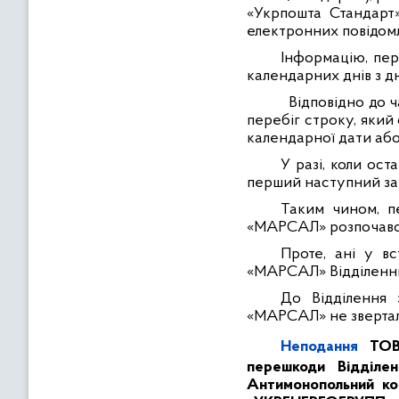
«Укрпошта Стандарт»
електронних повідом
Інформацію, пе
календарних днів з дн
Відповідно до 
перебіг строку, який
календарної дати або
У разі, коли ос
перший наступний за
Таким чином, п
«МАРСАЛ» розпочався 2
Проте, ані у вс
«МАРСАЛ» Відділенню
До Відділення 
«МАРСАЛ» не звертал
Неподання
ТО
перешкоди Відділен
Антимонопольний ком