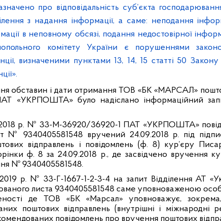
азначено про відповідальність суб’єкта господарюванн
ілення з надання інформації, а саме: неподання інфор
мації в неповному обсязі, подання недостовірної інфор
нопольного комітету України є порушеннями законо
ції, визначеними пунктами 13, 14, 15 статті 50 Закон
ції».
ння обставин і дати отримання ТОВ «БК «МАРСАЛ» пошт
 ПАТ «УКРПОШТА» було надіслано інформаційний зап
1.2018 р. № 33-М-36920/36920-1 ПАТ «УКРПОШТА» повід
 № 9340405581548 вручений 24.09.2018 р. під підпи
ових відправлень і повідомлень (ф. 8) кур’єру Писа
рінки ф. 8 за 24.09.2018 р., де засвідчено вручення к
ння № 9340405581548.
1.2019 р. № 33-Г-1667-1-2-3-4 на запит Відділення АТ «
ваного листа 9340405581548 саме уповноваженою особ
еності де ТОВ «БК «Марсал» уповноважує, зокрема
них поштових відправлень (внутрішні і міжнародні р
комендованих повідомлень про вручення поштових відпра