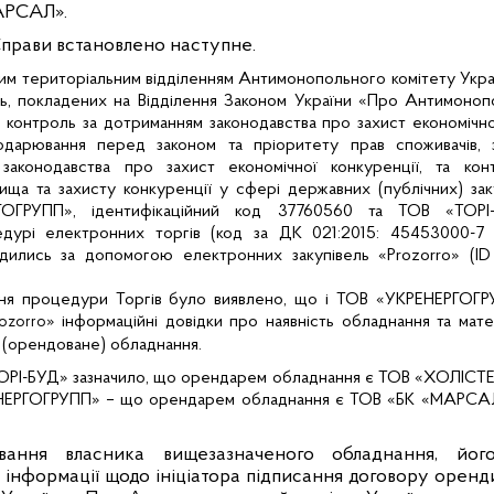
АРСАЛ».
Справи встановлено наступне.
им територіальним відділенням Антимонопольного комітету Укра
ь, покладених на Відділення Законом України «Про Антимонопо
 контроль за дотриманням законодавства про захист економічної
подарювання перед законом та пріоритету прав споживачів, з
законодавства про захист економічної конкуренції, та ко
ща та захисту конкуренції у сфері державних (публічних) заку
ГОГРУПП»
, ідентифікаційний код
37760560
та
ТОВ «ТОРІ
дурі електронних торгів (код за ДК 021:2015: 45453000-7 
одились за допомогою електронних закупівель «Prozorro» (
ID
ня процедури Торгів було виявлено, що і
ТОВ «УКРЕНЕРГОГРУ
» інформаційні довідки про наявність обладнання та матер
ozorro
 (орендоване) обладнання.
ОРІ-БУД» зазначило, що орендарем обладнання є
ТОВ «ХОЛІСТЕР»
ЕНЕРГОГРУПП» – що орендарем обладнання є ТОВ «БК «МАРСАЛ»
вання власника вищезазначеного
обладнання, йог
 інформації щодо ініціатора підписання договору оренд