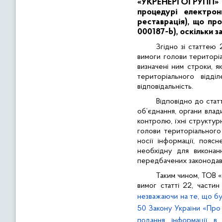
«УКРЕНЕРГОГРУПП»
процедурі електро
реставрація), що пр
000187-b
), оскільки
з
Згідно зі статтею
вимоги голови територі
визначені ним строки, 
територіального відд
відповідальність.
Відповідно до стат
об’єднання, органи влад
контролю, їхні структурн
голови територіального
носії інформації, пояс
необхідну для виконан
передбачених законодавс
Таким чином, ТОВ 
вимог статті 22, частин
незважаючи на те, що бу
50 Закону України «Про 
подання інформації в 