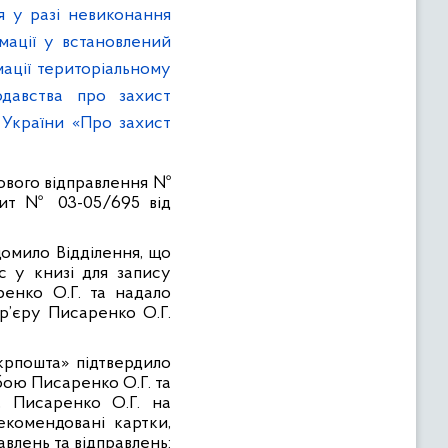
я у разі невиконання
мації у встановлений
мації територіальному
давства про захист
у України «Про захист
ового відправлення №
ит № 03-05/695 від
омило Відділення, що
с у книзі для запису
ренко О.Г. та надало
ур’єру Писаренко О.Г.
Укрпошта» підтвердило
ою Писаренко О.Г. та
, Писаренко О.Г. на
екомендовані картки,
влень та відправлень: