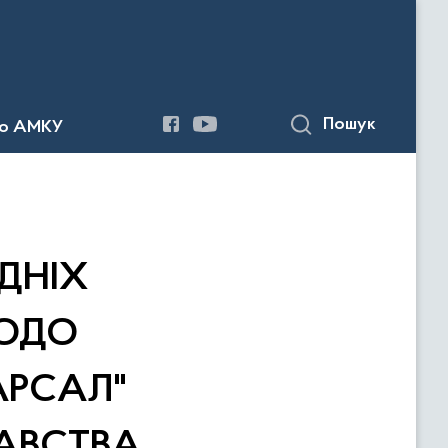
Пошук
до АМКУ
ДНІХ
ЩОДО
АРСАЛ"
АВСТВА