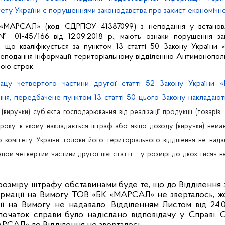
ту України є порушеннями законодавства про захист економічної
 «МАРСАЛ» (код ЄДРПОУ 41387099) з неподання у встановл
№ 01-45/166 від 12.09.2018 р., мають ознаки порушення за
ї, що кваліфікується за пунктом 13 статті 50 Закону України 
 неподання інформації територіальному відділенню Антимонопол
вою строк.
зацу четвертого частини другої статті 52 Закону України «
ння, передбачене пунктом 13 статті 50 цього Закону накладают
(виручки) суб’єкта господарювання від реалізації продукції (товарів,
в року, в якому накладається штраф або якщо доходу (виручки) немає
 комітету України, голови його територіального відділення не надав
ом четвертим частини другої цієї статті, - у розмірі до двох тисяч н
розміру штрафу обставинами буде те, що д
о Відділення
рмації на Вимогу ТОВ «БК «МАРСАЛ» не зверталось, 
ї на Вимогу не надавало. Відділенням Листом від 24.0
очаток справи було надіслано відповідачу у Справі. 