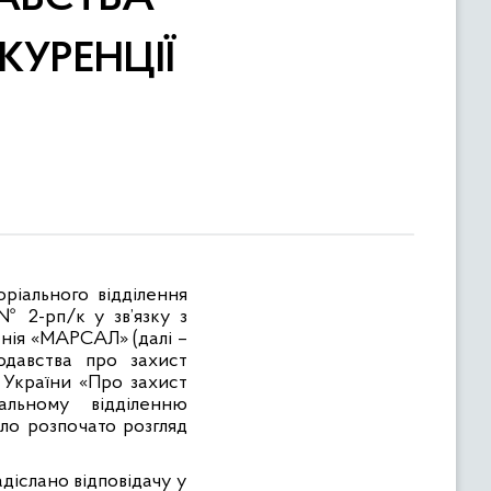
КУРЕНЦІЇ
оріального відділення
 2-рп/к у зв’язку з
анія «МАРСАЛ» (далі –
давства про захист
у України «Про захист
альному відділенню
ло розпочато розгляд
діслано відповідачу у