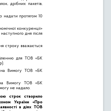
лок, дрібних пакетів,
 надати протягом 10
номічної конкуренції»
 наступного дня після
ння строку вважається
діленню
для ТОВ «БК
р).
 на Вимогу
ТОВ «БК
на Вимогу
ТОВ «БК
могу не надало.
гою строк створило
ко
ном України «Про
наявності в діях ТОВ