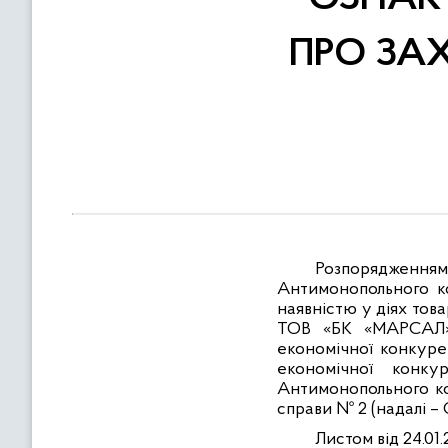
в
м
ПРО ЗАХ
і
с
т
у
Розпорядженням 
Антимонопольного ком
наявністю у діях тов
ТОВ «БК «МАРСАЛ»)
економічної конкурен
економічної конку
Антимонопольного ко
справи № 2 (надалі – 
Листом від 24.01