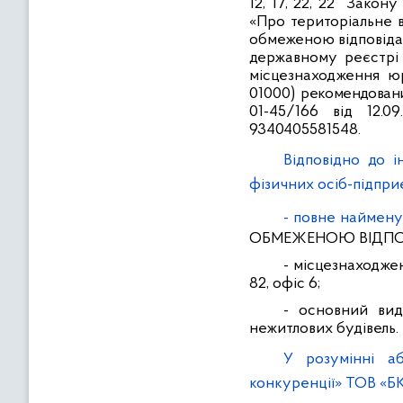
12, 17, 22, 22
Закону У
«Про територіальне 
обмеженою
відповід
державному реєстрі 
місцезнаходження юр
01000)
рекомендован
01-45/166 від 12.0
9340405581548.
Відповідно до 
фізичних осіб-підпр
- повне наймену
ОБМЕЖЕНОЮ ВІДП
- м
ісцезнаходже
82, офіс 6;
- основний вид
нежитлових будівель.
У розумінні а
конкуренції» ТОВ «Б