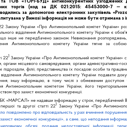
 та
ТОВ
«
ТОРІ-БУД
» антиконкурентних узгоджених д
нних торгів (код за ДК 021:2015: 45453000-7 — ка
оводились за допомогою електронних закупівель «Prozo
апитувана у Вимозі інформація не може бути отримана з 
 22 Закону України «Про Антимонопольний комітет України» ро
ального відділення Антимонопольного комітету України є обов'я
якщо інше не передбачено законом. Невиконання розпоряджень,
ілення Антимонопольного комітету України тягне за собо
1
ті 22
Закону України «Про Антимонопольний комітет України» с
и, органи місцевого самоврядування, органи адміністративно-гос
і підрозділи, філії, представництва їх посадові особи та працівн
 відділення Антимонопольного комітету України подавати доку
нення, іншу інформацію, в тому числі з обмеженим доступом 
ня Антимонопольним комітетом України, його територіальними
твом про захист економічної конкуренції.
«БК «МАРСАЛ» не надавши інформацію у строк, передбачений 
1
 першої та другої статті 22
Закону України «Про Антимонопол
ло повідомлено про відповідальність у разі вчинення порушення,
захист економічної конкуренції», а саме, що неподання інформац
неповному обсязі, подання недостовірної інформації тери