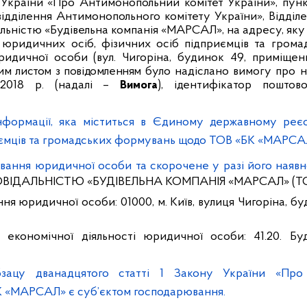
країни «Про Антимонопольний комітет України», пункт
відділення Антимонопольного комітету України», Відді
альністю «Будівельна компанія «МАРСАЛ», на адресу, як
юридичних осіб, фізичних осіб підприємців та гром
идичної особи (вул. Чигоріна, будинок 49, приміщення
им листом з повідомленням
було надіслано вимогу про 
9.2018 р. (надалі –
Вимога
), ідентифікатор пошто
інформації, яка міститься в Єдиному державному реє
иємців та громадських формувань щодо ТОВ «БК «МАРСА
вання юридичної особи та скорочене у разі його наявн
ОВІДАЛЬНІСТЮ
«
БУДІВЕЛЬНА КОМПАНІЯ
«
МАРСАЛ
»
(Т
ння юридичної особи
: 01000, м. Київ, вулиця Чигоріна, 
 економічної діяльності юридичної особи: 41.20. Бу
бзацу дванадцятого статті 1 Закону України «Про 
К «МАРСАЛ» є суб’єктом господарювання.