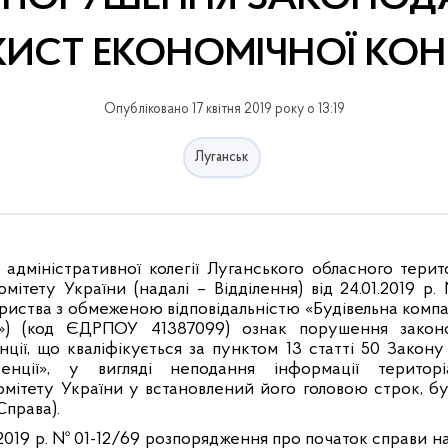
ИСТ ЕКОНОМІЧНОЇ КОН
Опубліковано 17 квітня 2019 року о 13:19
Луганськ
адміністративної колегії Луганського обласного терит
ітету України (надалі – Відділення) від 24.01.2019 р.
№
ариства з обмеженою відповідальністю «Будівельна комп
 (код ЄДРПОУ 41387099) ознак порушення законо
ції, що кваліфікується за пунктом 13 статті 50 Закон
ренції», у вигляді неподання інформації територі
мітету України у встановлений його головою строк, бу
Справа).
.2019 р. № 01-12/69 розпорядження про початок справи на