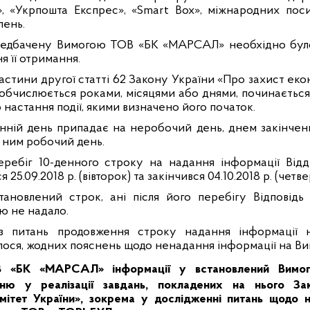
, «Укрпошта Експрес», «
Smart
Box
», міжнародних поси
лень.
редбачену Вимогою ТОВ «БК «МАРСАЛ» необхідно було
я її отримання.
частини другої статті 62 Закону України «Про захист еко
 обчислюється роками, місяцями або днями, починається
 настання події, якими визначено його початок.
танній день припадає на неробочий день, днем закінче
 ним робочий день.
еребіг 10-денного строку на надання інформації Від
5.09.2018 р. (вівторок) та закінчився
04.10.2018 р. (четве
тановлений строк, ані після його перебігу Відповідь
 не надало.
з питань продовження строку надання інформації 
ося, жодних пояснень щодо ненадання інформації на Ви
В «БК «МАРСАЛ»
інформації у встановлений Вимо
ню у реалізації завдань, покладених на нього За
ітет України», зокрема у дослідженні питань щодо 