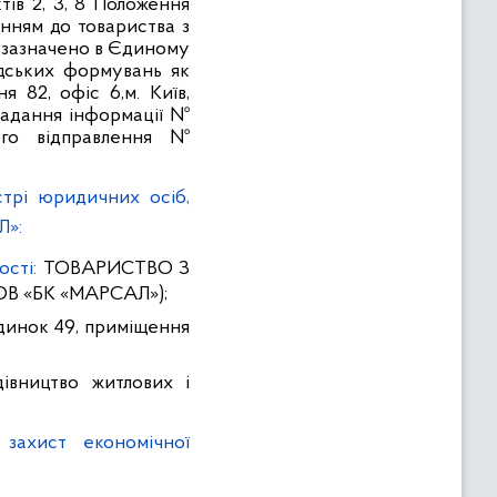
ів 2, 3, 8 Положення
ленням
до
товариства з
у зазначено в Єдиному
адських формувань як
 82, офіс 6,м. Київ,
надання інформації №
вого відправлення №
стрі юридичних осіб,
Л»:
ості:
ТОВАРИСТВО З
ОВ
«
БК
«
МАРСАЛ
»
)
;
будинок 49, приміщення
дівництво житлових і
захист економічної