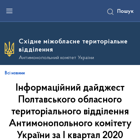
П
Пошук
е
р
е
й
т
и
Східне міжобласне територіальне
д
о
відділення
о
с
Антимонопольний комітет України
н
о
в
Всі новини
н
о
Інформаційний дайджест
г
о
в
Полтавського обласного
м
і
територіального відділення
с
т
Антимонопольного комітету
у
України за І квартал 2020