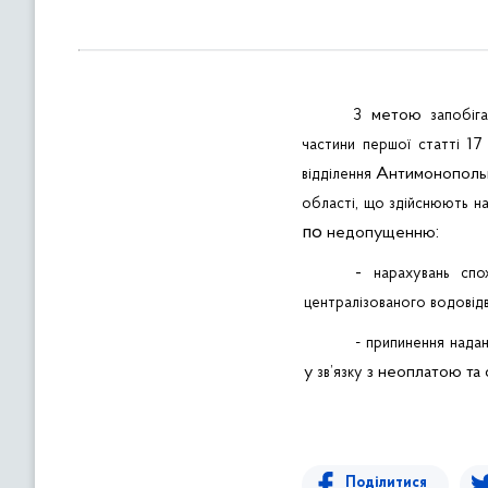
метою
З
запобіг
17
частини
першої
статті
Антимонопол
відділення
,
області
що
здійснюють
н
по
:
недопущенню
-
нарахувань
спо
централізованого
водовід
-
припинення
нада
у
з неоплатою та
зв’язку
Поділитися