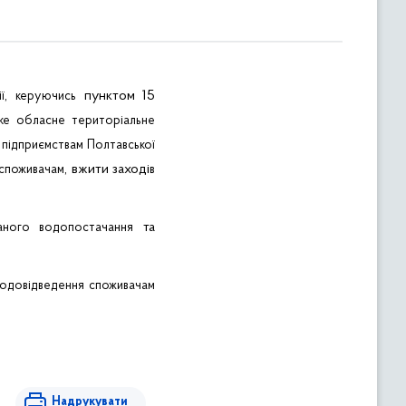
,
пунктом 15
ї
керуючись
ке
обласне
територіальне
підприємствам
Полтавської
,
вжити
заході
споживачам
в
та
аного
водопостачання
водовідведення
споживачам
Надрукувати