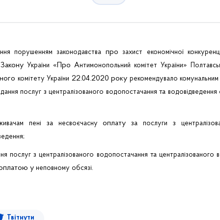
про
ання
порушенням
законодавства
захист
економічної
конкуренці
 Закону
«Про
»
України
Антимонопольний
комітет
України
Полтавсь
ьного
22.04.2020 року
комітету
України
рекомендувало
комунальним
з
та
адання
послуг
централізованого
водопостачання
водовідведення
за
оплату
за
з
живачам
пені
несвоєчасну
послуги
централізов
;
ведення
з
та
ння
послуг
централізованого
водопостачання
централізованого
 оплатою у
.
неповному
обсязі
Твітнути