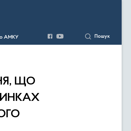
Пошук
до АМКУ
Я, ЩО
РИНКАХ
ОГО