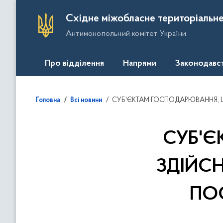
П
Східне міжобласне територіальне
е
Антимонопольний комітет України
р
е
й
Про відділення
Напрями
Законодавс
т
и
д
СУБ'ЄКТАМ ГОСПОДАРЮВАННЯ, ЩО ЗДІЙСНЮЮТЬ ДІЯЛЬНІСТЬ НА РИНКАХ ПОСЛУГ З ЦЕНТРАЛІЗОВАНОГО ВОДОПОСТАЧАННЯ ТА
Головна
Всі новини
о
о
с
СУБ'
н
о
ЗДІЙС
в
н
ПО
о
г
о