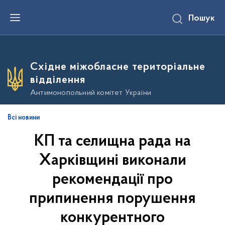
П
Пошук
е
р
е
й
т
и
Східне міжобласне територіальне
д
о
відділення
о
с
Антимонопольний комітет України
н
о
в
Всі новини
н
о
КП та селищна рада на
г
о
в
Харківщині виконали
м
і
рекомендації про
с
т
припинення порушення
у
конкурентного