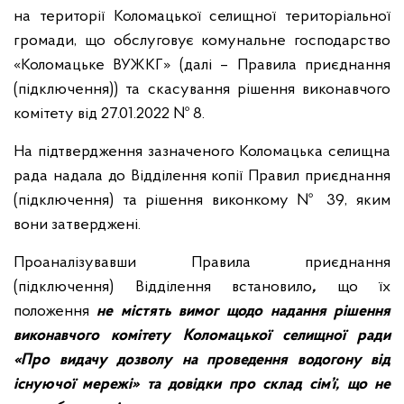
на території Коломацької селищної територіальної
громади, що обслуговує комунальне господарство
«Коломацьке ВУЖКГ» (далі – Правила приєднання
(підключення)) та скасування рішення виконавчого
комітету від 27.01.2022 № 8.
На підтвердження зазначеного Коломацька селищна
рада надала до Відділення копії Правил приєднання
(підключення) та рішення виконкому № 39, яким
вони затверджені.
Проаналізувавши Правила приєднання
(підключення) Відділення встановило
,
що їх
положення
не містять вимог щодо надання рішення
виконавчого комітету Коломацької селищної ради
«Про видачу дозволу на проведення водогону від
існуючої мережі» та довідки про склад сім’ї, що не