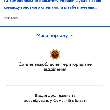
Антимонопольного комітету України шукає в свою
команду головного спеціаліста із забезпечення
захисту інформації та контролю за ним
1 рік тому
Мапа порталу
Східне міжобласне територіальне
відділення
Відділ досліджень та
розслідувань у Сумській області