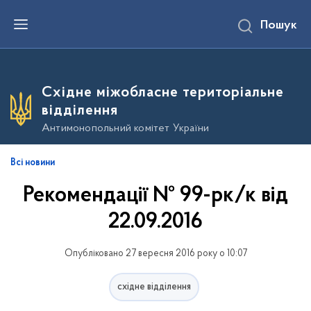
П
Пошук
е
р
е
й
т
и
Східне міжобласне територіальне
д
о
відділення
о
с
Антимонопольний комітет України
н
о
в
Всі новини
н
о
Рекомендації № 99-рк/к від
г
о
в
22.09.2016
м
і
с
Опубліковано 27 вересня 2016 року о 10:07
т
у
східне відділення