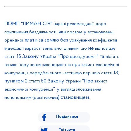
ПОМП "ЛИМАН-СІЧ"
надані
рекомендації
щодо
, яка
у
припинення
бездіяльності
полягає
встановленні
плати за землю без
орендної
урахування
коефіцієнтів
,
не
індексації
вартості
земельної
ділянки
що
відповідає
15 Закону
"Про
" та
статті
УКраїни
оренду
землі
містить
про
ознаки
порушення
законодавства
захист
економічної
,
13,
конкуренції
передбаченого
частиною
першою
статті
пунктом 2
50 Закону
"Про
статті
України
захист
", у
екомомічної
конкуренції
вигляді
зловживання
(
) становищем.
монопольним
домінуючим
Поділитися
Твітнути