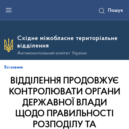
П
Пошук
е
р
е
й
т
и
Східне міжобласне територіальне
д
о
відділення
о
с
Антимонопольний комітет України
н
о
в
Всі новини
н
о
ВІДДІЛЕННЯ ПРОДОВЖУЄ
г
о
в
КОНТРОЛЮВАТИ ОРГАНИ
м
і
ДЕРЖАВНОЇ ВЛАДИ
с
т
ЩОДО ПРАВИЛЬНОСТІ
у
РОЗПОДІЛУ ТА