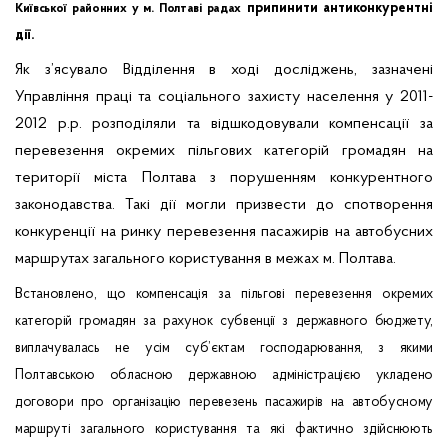
припинити антиконкурентні
Київської районних у м. Полтаві радах
дії.
Як з’ясувало Відділення в ході досліджень, зазначені
Управління праці та соціального захисту населення у 2011-
2012 р.р. розподіляли та відшкодовували компенсації за
перевезення окремих пільгових категорій громадян на
території міста Полтава з
порушенням конкурентного
законодавства. Такі дії могли призвести до спотворення
конкуренції на ринку перевезення пасажирів на автобусних
маршрутах загального користування в межах м. Полтава.
В
становлено, що компенсація за пільгові перевезення окремих
категорій громадян за рахунок субвенції з державного бюджету,
виплачувалась не усім суб’єктам господарювання, з якими
Полтавською обласною державною адміністрацією укладено
договори про організацію перевезень пасажирів на автобусному
маршруті загального користування та які фактично здійснюють