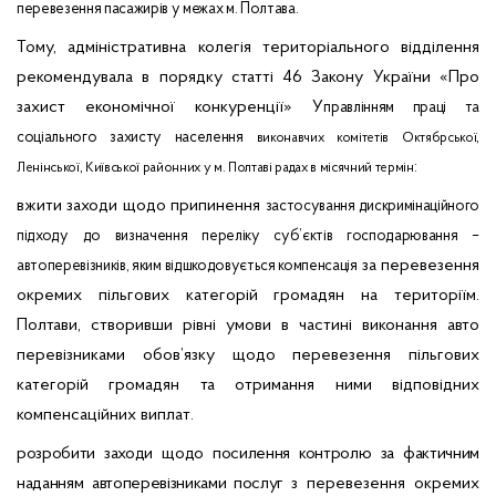
перевезення пасажирів у межах м. Полтава.
Тому, адміністративна колегія територіального відділення
рекомендувала в порядку статті 46 Закону України «Про
захист економічної конкуренції»
У
правлінням праці та
соціального захисту населення
виконавчих комітетів Октябрської,
:
Ленінської, Київської районних у м. Полтаві радах в місячний термін
вжити заходи щодо припинення
застосування дискримінаційного
підходу до визначення переліку суб’єктів господарювання –
за перевезення
автоперевізників, яким відшкодовується компенсація
окремих пільгових категорій громадян на територіїм.
Полтави, створивши рівні умови в частині виконання авто
перевізниками обов’язку щодо перевезення пільгових
категорій громадян та отримання ними відповідних
компенсаційних виплат.
розробити заходи щодо посилення контролю за фактичним
наданням автоперевізниками
послуг з
перевезення окремих