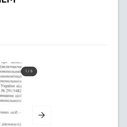
1
/
6