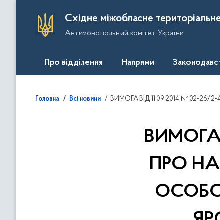
П
Східне міжобласне територіальне
е
Антимонопольний комітет України
р
е
й
Про відділення
Напрями
Законодавс
т
и
д
ВИМОГА ВІД 11.09.2014 № 02-26/2-4045/15 ПРО НАДАН
Головна
Всі новини
о
о
с
ВИМОГА 
н
о
ПРО НА
в
н
ОСОБО
о
г
о
ЯР