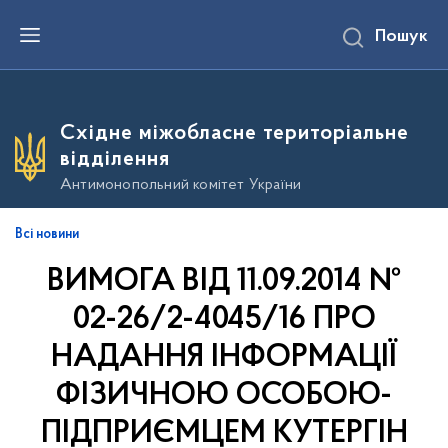
П
Пошук
е
р
е
й
т
и
Східне міжобласне територіальне
д
о
відділення
о
с
Антимонопольний комітет України
н
о
в
Всі новини
н
о
ВИМОГА ВІД 11.09.2014 №
г
о
в
02-26/2-4045/16 ПРО
м
і
НАДАННЯ ІНФОРМАЦІЇ
с
т
ФІЗИЧНОЮ ОСОБОЮ-
у
ПІДПРИЄМЦЕМ КУТЕРГІН