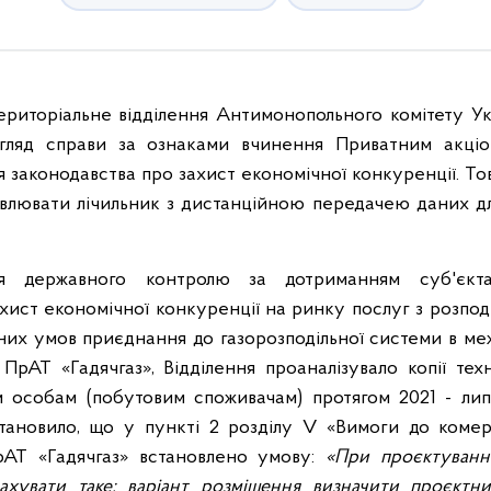
ериторіальне відділення Антимонопольного комітету Ук
гляд справи за ознаками вчинення Приватним акці
 законодавства про захист економічної конкуренції. То
овлювати лічильник з дистанційною передачею даних для
я державного контролю за дотриманням суб'єкт
хист економічної конкуренції на ринку послуг з розпод
чних умов приєднання до газорозподільної системи в межа
ПрАТ «Гадячгаз», Відділення проаналізувало копії тех
 особам (побутовим споживачам) протягом 2021 - ли
тановило, що у пункті 2 розділу V «Вимоги до комер
рАТ «Гадячгаз» встановлено умову:
«При проєктуванн
ахувати таке: варіант розміщення визначити проєкт