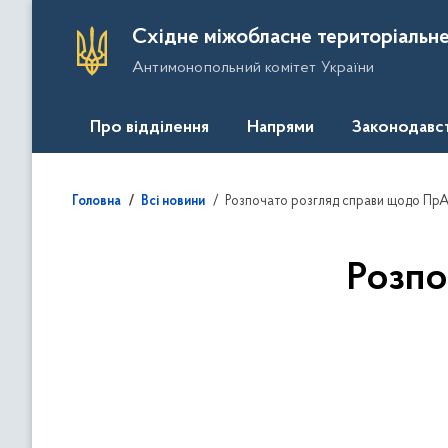
П
Східне міжобласне територіальне
е
Антимонопольний комітет України
р
е
й
Про відділення
Напрями
Законодавс
т
и
д
Розпочато розгляд справи щодо ПрА
Головна
Всі новини
о
о
с
Розпо
н
о
в
н
о
г
о