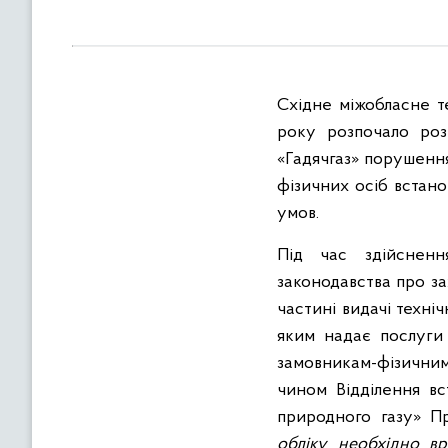
в
м
і
с
Східне міжобласне т
т
у
року розпочало роз
«Гадячгаз» порушення
фізичних осіб встан
умов.
Під час здійсненн
законодавства про за
частині видачі техні
яким надає послуги 
замовникам-фізичним
чином Відділення вс
природного газу» П
обліку необхідно вр