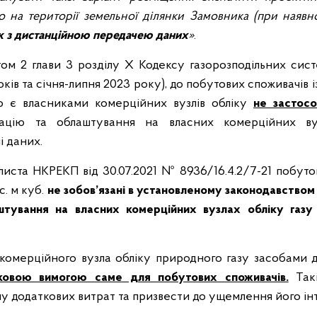
о на території земельної ділянки Замовника (при наявно
к з дистанційною передачею даних
»
.
том 2 глави 3 розділу Х Кодексу газорозподільних сист
оків та січня-липня 2023 року), до побутових споживачів 
о є власниками комерційних вузлів обліку
не застосо
зацію та облаштування на власних комерційних ву
і даних.
листа НКРЕКП від 30.07.2021 № 8936/16.4.2/7-21 побутов
с. м куб.
не зобов’язані в установленому законодавство
штування на власних комерційних вузлах обліку газу 
комерційного вузла обліку природного газу засобами д
ковою вимогою саме для побутових споживачів.
Такі
 додаткових витрат та призвести до ущемлення його інт