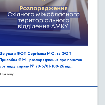
До уваги ФОП Сергієнка М.О. та ФОП
Прилобка Є.М. : розпорядження про початок
розгляду справи № 70-5/01-108-26 від
07.05.2026 № 70/124-рп/к
3 дні тому