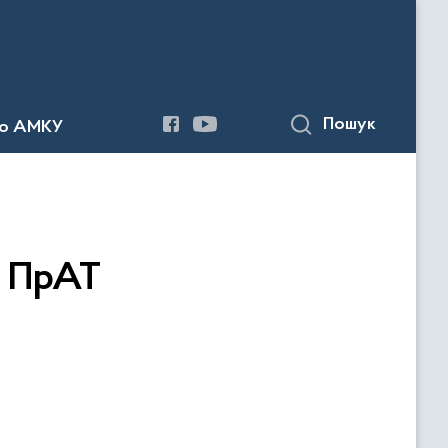
Пошук
до АМКУ
о ПрАТ