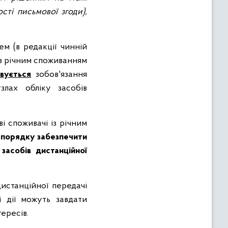
сті письмової згоди),
ем (в редакції чинній
із річним споживанням
вується
зобов'язання
злах обліку засобів
і споживачі із річним
м порядку забезпечити
засобів дистанційної
истанційної передачі
 дії можуть завдати
ересів.