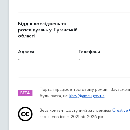
Відділ досліджень та
розслідувань у Луганській
області
Адреса
Телефони
-
-
Портал працює в тестовому режимі. Зауваженн
будь ласка, на:
khrv@amcu.gov.ua
Весь контент доступний за ліцензією
Creative 
зазначено інше. 2021 рік 2026 рік