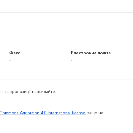
Факс
Електронна пошта
-
-
я та пропозиції надсилайте,
Commons Attribution 4.0 International license
, якщо не