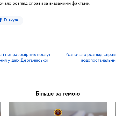
очало розгляд справи за вказаними фактами.
Твітнути
ті неправомірних послуг:
Розпочато розгляд спра
ня у діях Дергачівської
водопостачальник
Більше за темою