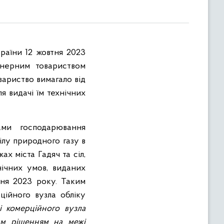
раїни 12 жовтня 2023
онерним товариством
вариство вимагало від
 видачі їм технічних
ами господарювання
ілу природного газу в
х міста Гадяч та сіл,
нічних умов, виданих
пня 2023 року. Таким
ційного вузла обліку
і комерційного вузла
ним рішенням на межі