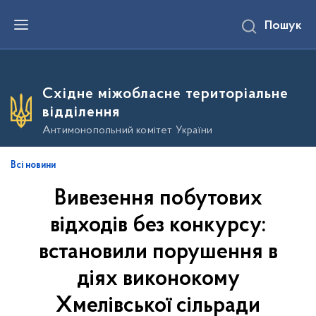
П
Пошук
е
р
е
й
т
и
Східне міжобласне територіальне
д
о
відділення
о
с
Антимонопольний комітет України
н
о
в
Всі новини
н
о
Вивезення побутових
г
о
в
відходів без конкурсу:
м
і
встановили порушення в
с
т
діях виконокому
у
Хмелівської сільради